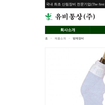
국내 최초 산림장비 전문기업(The first for
회사소개
홈
>
제품소개
>
방제장비