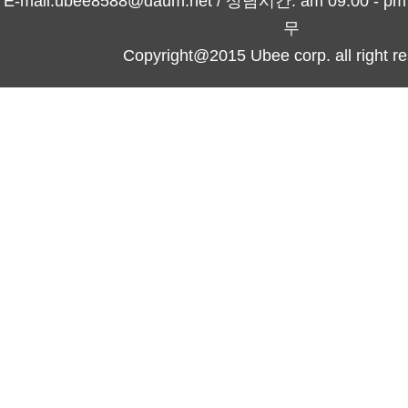
E-mail.ubee8588@daum.net / 상담시간: am 09:00 -
무
Copyright@2015 Ubee corp. all right re