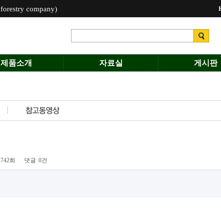
estry company)
제품소개
자료실
게시판
,742회
댓글
0건