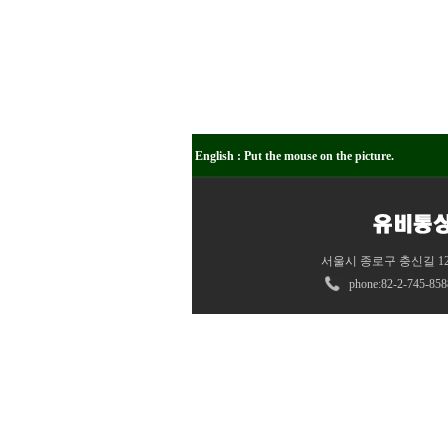
English : Put the mouse on the picture.
서울시 종로구 충신길 12 
phone:82
-
2-745-858