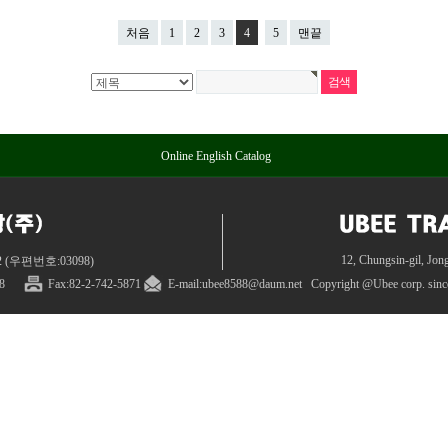
처음
1
2
3
4
5
맨끝
Online English Catalog
12, Chungsin-gil, Jon
(우편번호:03098)
8
Fax:82
-
2
-
742-5871
E-mail:ubee8588@daum.net
Copyright @
Ubee corp. sin