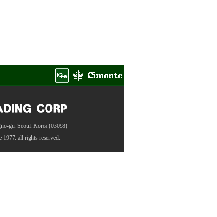
gno-gu, Seoul, Korea (03098)
ce 1977
. all rights reserved.