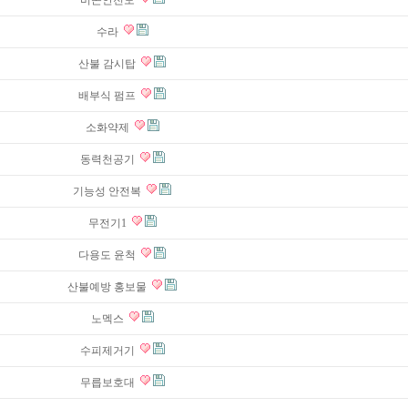
비콘안전모
수라
산불 감시탑
배부식 펌프
소화약제
동력천공기
기능성 안전복
무전기1
다용도 윤척
산불예방 홍보물
노멕스
수피제거기
무릅보호대