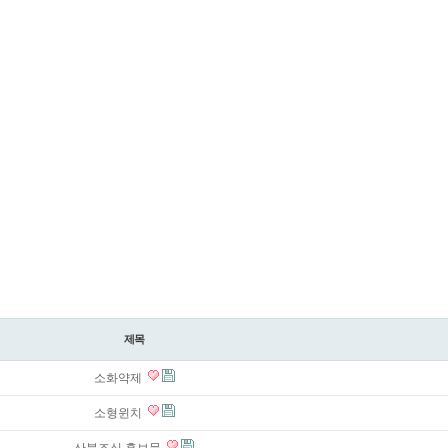
제목
소화약제
소형윈치