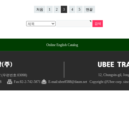
처음
1
2
3
4
5
맨끝
Online English Catalog
12, Chungsin-gil, Jon
(우편번호:03098)
8
Fax:82
-
2
-
742-5871
E-mail:ubee8588@daum.net
Copyright @
Ubee corp. sin