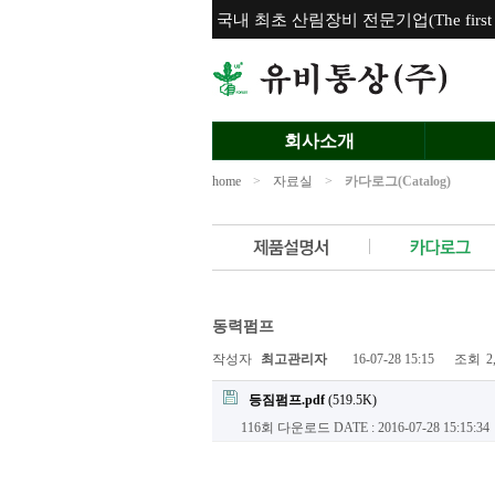
국내 최초 산림장비 전문기업(The first for
회사소개
home
>
자료실
>
카다로그(Catalog)
동력펌프
작성자
최고관리자
16-07-28 15:15
조회
2
등짐펌프.pdf
(519.5K)
116회 다운로드
DATE : 2016-07-28 15:15:34