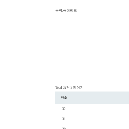
동력,등짐펌프
Total 62건
3 페이지
번호
32
31