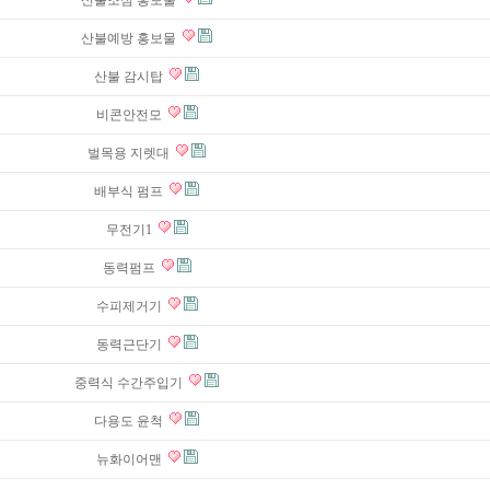
산불조심 홍보물
산불예방 홍보물
산불 감시탑
비콘안전모
벌목용 지렛대
배부식 펌프
무전기1
동력펌프
수피제거기
동력근단기
중력식 수간주입기
다용도 윤척
뉴화이어맨