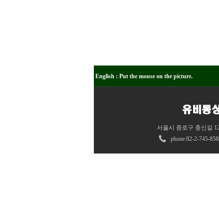
English : Put the mouse on the picture.
서울시 종로구 충신길 12 
phone:82
-
2-745-858