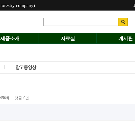
estry company)
제품소개
자료실
게시판
,956회
댓글
0건