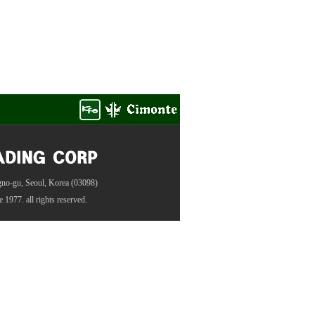
gno-gu, Seoul, Korea (03098)
ce 1977
. all rights reserved.